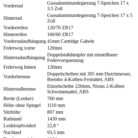
Gussaluminiumlegierung 7-Speichen 17 x
Vorderrad
3,5 Zoll
Gussaluminiumlegierung 7-Speichen 17 x 5
Hinterrad
Zoll
Vorderreifen
120/70 ZR17
Hinterreifen
160/60 ZR17
Vorderradaufhängung
41mm Cartridge Gabeln
Federweg vorne
120mm
Doppelstoßdämpfer mit einstellbarer
Hinterradaufhängung
Federvorspannung
Federweg hinten
120mm
Doppelscheiben mit 305 mm Durchmesser,
Vorderbremse
Brembo 4-Kolben-Festsättel, ABS
Einzelscheibe 220mm, Nissin 2-Kolben
Hinterradbremse
Schwimmsattel, ABS
Breite (Lenker)
760 mm
Höhe ohne Spiegel
1110 mm
Sitzhöhe
807 mm
Radstand
1430 mm
Lenkkopfwinkel
22,8 º
Nachlauf
93,5 mm