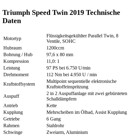
Triumph Speed Twin 2019 Technische
Daten
Flüssigkeitsgekühlter Parallel Twin, 8
Motortyp
Ventile, SOHC
Hubraum
1200ccm
Bohrung / Hub
97,6 x 80 mm
Kompression
11,0: 1
Leistung
97 PS bei 6.750 U/min
Drehmoment
112 Nm bei 4.950 U / min
Multipoint sequentielle elektronische
Kraftstoffsystem
Kraftstoffeinspritzung
2 in 2 Auspuffanlage mit zwei gebürsteten
Auspuff
Schalldämpfern
Antrieb
Kette
Kupplung
Mehrscheiben im Ölbad, Assist Kupplung
Getriebe
6 Gang
Rahmen
Stahlrohr
Schwinge
Zweiarm, Aluminium