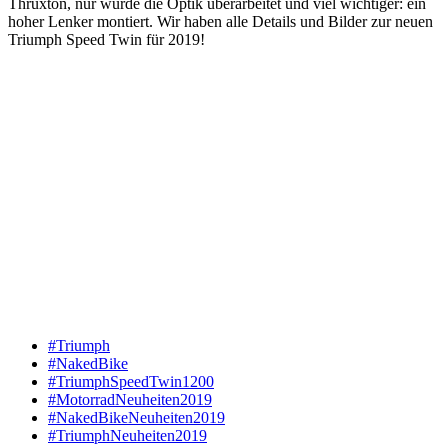
Thruxton, nur wurde die Optik überarbeitet und viel wichtiger: ein
hoher Lenker montiert. Wir haben alle Details und Bilder zur neuen
Triumph Speed Twin für 2019!
#Triumph
#NakedBike
#TriumphSpeedTwin1200
#MotorradNeuheiten2019
#NakedBikeNeuheiten2019
#TriumphNeuheiten2019