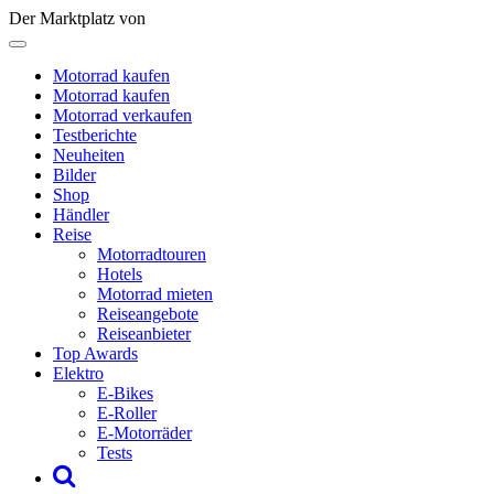
Der Marktplatz von
Motorrad kaufen
Motorrad kaufen
Motorrad verkaufen
Testberichte
Neuheiten
Bilder
Shop
Händler
Reise
Motorradtouren
Hotels
Motorrad mieten
Reiseangebote
Reiseanbieter
Top Awards
Elektro
E-Bikes
E-Roller
E-Motorräder
Tests