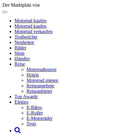
Der Marktplatz von
Motorrad kaufen
Motorrad kaufen
Motorrad verkaufen
Testberichte
Neuheiten
Bilder
Shop
Händler
Reise
Motorradtouren
Hotels
Motorrad mieten
Reiseangebote
Reiseanbieter
Top Awards
Elektro
E-Bikes
E-Roller
E-Motorräder
Tests