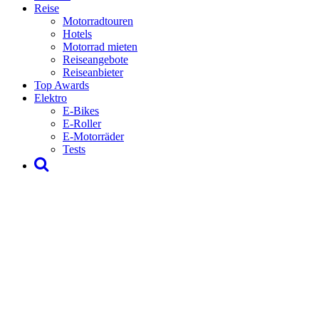
Reise
Motorradtouren
Hotels
Motorrad mieten
Reiseangebote
Reiseanbieter
Top Awards
Elektro
E-Bikes
E-Roller
E-Motorräder
Tests