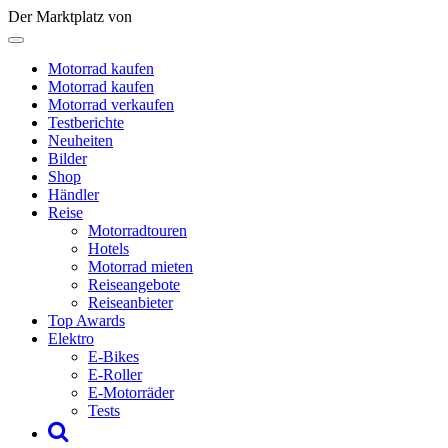
Der Marktplatz von
Motorrad kaufen
Motorrad kaufen
Motorrad verkaufen
Testberichte
Neuheiten
Bilder
Shop
Händler
Reise
Motorradtouren
Hotels
Motorrad mieten
Reiseangebote
Reiseanbieter
Top Awards
Elektro
E-Bikes
E-Roller
E-Motorräder
Tests