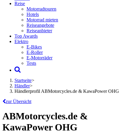
Reise
Motorradtouren
Hotels
Motorrad mieten
Reiseangebote
Reiseanbieter
Top Awards
Elektro
E-Bikes
E-Roller
E-Motorräder
Tests
Startseite
>
Händler
>
Händlerprofil ABMotorcycles.de & KawaPower OHG
zur Übersicht
ABMotorcycles.de &
KawaPower OHG