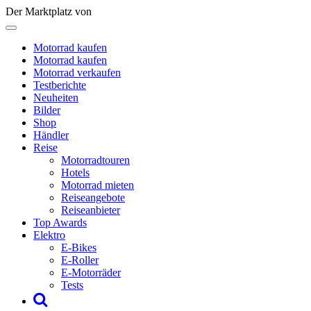
Der Marktplatz von
Motorrad kaufen
Motorrad kaufen
Motorrad verkaufen
Testberichte
Neuheiten
Bilder
Shop
Händler
Reise
Motorradtouren
Hotels
Motorrad mieten
Reiseangebote
Reiseanbieter
Top Awards
Elektro
E-Bikes
E-Roller
E-Motorräder
Tests