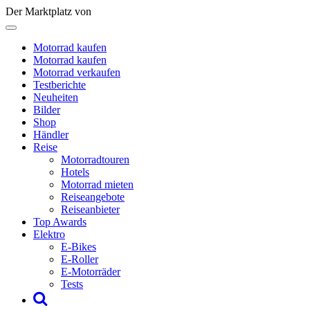
Der Marktplatz von
Motorrad kaufen
Motorrad kaufen
Motorrad verkaufen
Testberichte
Neuheiten
Bilder
Shop
Händler
Reise
Motorradtouren
Hotels
Motorrad mieten
Reiseangebote
Reiseanbieter
Top Awards
Elektro
E-Bikes
E-Roller
E-Motorräder
Tests