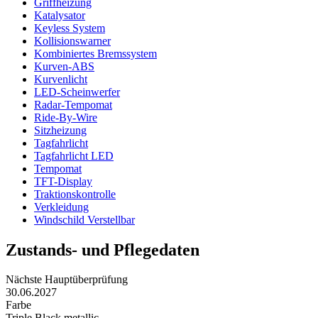
Griffheizung
Katalysator
Keyless System
Kollisionswarner
Kombiniertes Bremssystem
Kurven-ABS
Kurvenlicht
LED-Scheinwerfer
Radar-Tempomat
Ride-By-Wire
Sitzheizung
Tagfahrlicht
Tagfahrlicht LED
Tempomat
TFT-Display
Traktionskontrolle
Verkleidung
Windschild Verstellbar
Zustands- und Pflegedaten
Nächste Hauptüberprüfung
30.06.2027
Farbe
Triple Black metallic