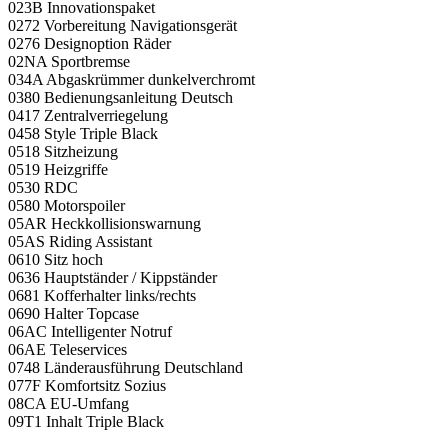
023B Innovationspaket
0272 Vorbereitung Navigationsgerät
0276 Designoption Räder
02NA Sportbremse
034A Abgaskrümmer dunkelverchromt
0380 Bedienungsanleitung Deutsch
0417 Zentralverriegelung
0458 Style Triple Black
0518 Sitzheizung
0519 Heizgriffe
0530 RDC
0580 Motorspoiler
05AR Heckkollisionswarnung
05AS Riding Assistant
0610 Sitz hoch
0636 Hauptständer / Kippständer
0681 Kofferhalter links/rechts
0690 Halter Topcase
06AC Intelligenter Notruf
06AE Teleservices
0748 Länderausführung Deutschland
077F Komfortsitz Sozius
08CA EU-Umfang
09T1 Inhalt Triple Black