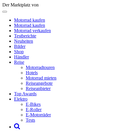
Der Marktplatz von
Motorrad kaufen
Motorrad kaufen
Motorrad verkaufen
Testberichte
Neuheiten
Bilder
Shop
Händler
Reise
Motorradtouren
Hotels
Motorrad mieten
Reiseangebote
Reiseanbieter
Top Awards
Elektro
E-Bikes
E-Roller
E-Motorräder
Tests