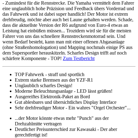
- Zumindest für die Rennstrecke. Die Yamaha vermittelt dem Fahrer
eine unglaublich hohe Präzision und Feedback übers Vorderrad und
das Fahrwerk und ist dabei super handlich! Der Motor ist extrem
drehfreudig, möchte aber auch bei Laune gehalten werden. Schade,
dass die aktuellste Version der R6 aufgrund von Euro-4 etwas an
Leistung hat einbüßen müssen... Troztdem wird sie für die meisten
Fahrer von uns das schnellere Rennstreckenmotorrad sein. Und
wenn Bedarf besteht, kann man mit einer offenen Abgasanlage
(ohne Straßenhomologation) und Mapping nochmals einige PS aus
dem Supersportler herauskitzeln. Scharfes Design trifft auf noch
schärfere Komponente - TOP!
Zum Testbericht
TOP Fahrwerk - straff und sportlich
Extrem starke Bremsen aus der YZF-R1
Unglaublich scharfes Design!
Moderne Beleuchtungsanlage - LED lässt grüßen!
Ausgereiftes Elektronik-Paket an Bord
Gut ablesbares und übersichtliches Display Interface
Sehr drehfreudiger Motor - Ein wahres "Orgel Orchester"...
...der Motor könnte etwas mehr "Punch" aus der
Drehzahlmitte vertragen
Deutlicher Preisunterschied zur Kawasaki - Der aber
gerechtfertigt ist!