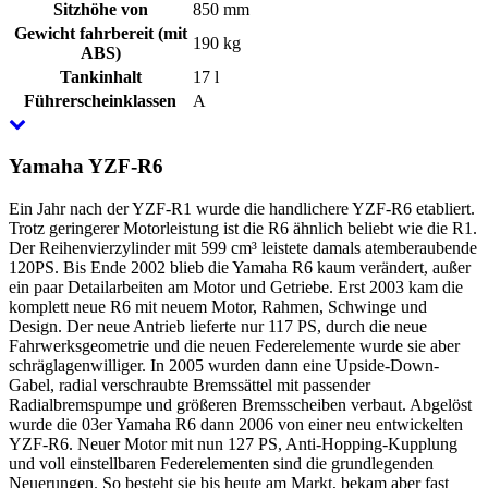
Sitzhöhe von
850 mm
Gewicht fahrbereit (mit
190 kg
ABS)
Tankinhalt
17 l
Führerscheinklassen
A
Yamaha YZF-R6
Ein Jahr nach der YZF-R1 wurde die handlichere YZF-R6 etabliert.
Trotz geringerer Motorleistung ist die R6 ähnlich beliebt wie die R1.
Der Reihenvierzylinder mit 599 cm³ leistete damals atemberaubende
120PS. Bis Ende 2002 blieb die Yamaha R6 kaum verändert, außer
ein paar Detailarbeiten am Motor und Getriebe. Erst 2003 kam die
komplett neue R6 mit neuem Motor, Rahmen, Schwinge und
Design. Der neue Antrieb lieferte nur 117 PS, durch die neue
Fahrwerksgeometrie und die neuen Federelemente wurde sie aber
schräglagenwilliger. In 2005 wurden dann eine Upside-Down-
Gabel, radial verschraubte Bremssättel mit passender
Radialbremspumpe und größeren Bremsscheiben verbaut. Abgelöst
wurde die 03er Yamaha R6 dann 2006 von einer neu entwickelten
YZF-R6. Neuer Motor mit nun 127 PS, Anti-Hopping-Kupplung
und voll einstellbaren Federelementen sind die grundlegenden
Neuerungen. So besteht sie bis heute am Markt, bekam aber fast