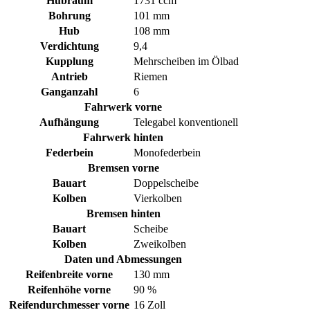
Hubraum
1731 ccm
Bohrung
101 mm
Hub
108 mm
Verdichtung
9,4
Kupplung
Mehrscheiben im Ölbad
Antrieb
Riemen
Ganganzahl
6
Fahrwerk vorne
Aufhängung
Telegabel konventionell
Fahrwerk hinten
Federbein
Monofederbein
Bremsen vorne
Bauart
Doppelscheibe
Kolben
Vierkolben
Bremsen hinten
Bauart
Scheibe
Kolben
Zweikolben
Daten und Abmessungen
Reifenbreite vorne
130 mm
Reifenhöhe vorne
90 %
Reifendurchmesser vorne
16 Zoll