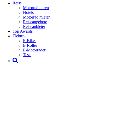
Reise
Motorradtouren
Hotels
Motorrad mieten
Reiseangebote
Reiseanbieter
Top Awards
Elektro
E-Bikes
E-Roller
E-Motorräder
Tests