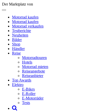
Der Marktplatz von
Motorrad kaufen
Motorrad kaufen
Motorrad verkaufen
Testberichte
Neuheiten
Bilder
Shop
Händler
Reise
Motorradtouren
Hotels
Motorrad mieten
Reiseangebote
Reiseanbieter
Top Awards
Elektro
E-Bikes
E-Roller
E-Motorräder
Tests