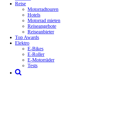
Reise
Motorradtouren
Hotels
Motorrad mieten
Reiseangebote
Reiseanbieter
Top Awards
Elektro
E-Bikes
E-Roller
E-Motorräder
Tests