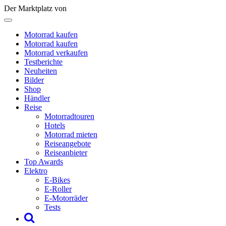
Der Marktplatz von
Motorrad kaufen
Motorrad kaufen
Motorrad verkaufen
Testberichte
Neuheiten
Bilder
Shop
Händler
Reise
Motorradtouren
Hotels
Motorrad mieten
Reiseangebote
Reiseanbieter
Top Awards
Elektro
E-Bikes
E-Roller
E-Motorräder
Tests