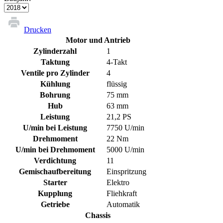
Drucken
Motor und Antrieb
Zylinderzahl
1
Taktung
4-Takt
Ventile pro Zylinder
4
Kühlung
flüssig
Bohrung
75 mm
Hub
63 mm
Leistung
21,2 PS
U/min bei Leistung
7750 U/min
Drehmoment
22 Nm
U/min bei Drehmoment
5000 U/min
Verdichtung
11
Gemischaufbereitung
Einspritzung
Starter
Elektro
Kupplung
Fliehkraft
Getriebe
Automatik
Chassis