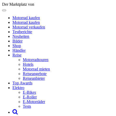
Der Marktplatz von
Motorrad kaufen
Motorrad kaufen
Motorrad verkaufen
Testberichte
Neuheiten
Bilder
Shop
Händler
Reise
Motorradtouren
Hotels
Motorrad mieten
Reiseangebote
Reiseanbieter
Top Awards
Elektro
E-Bikes
E-Roller
E-Motorräder
Tests