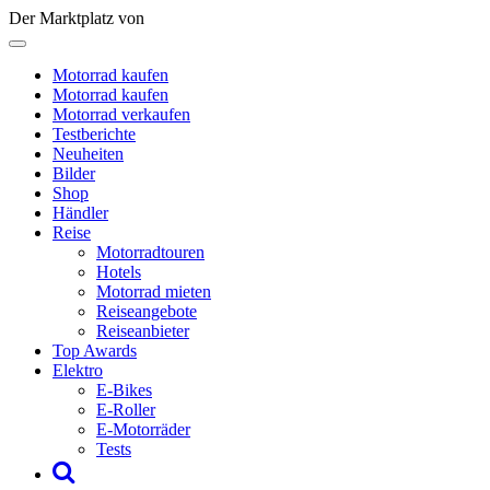
Der Marktplatz von
Motorrad kaufen
Motorrad kaufen
Motorrad verkaufen
Testberichte
Neuheiten
Bilder
Shop
Händler
Reise
Motorradtouren
Hotels
Motorrad mieten
Reiseangebote
Reiseanbieter
Top Awards
Elektro
E-Bikes
E-Roller
E-Motorräder
Tests