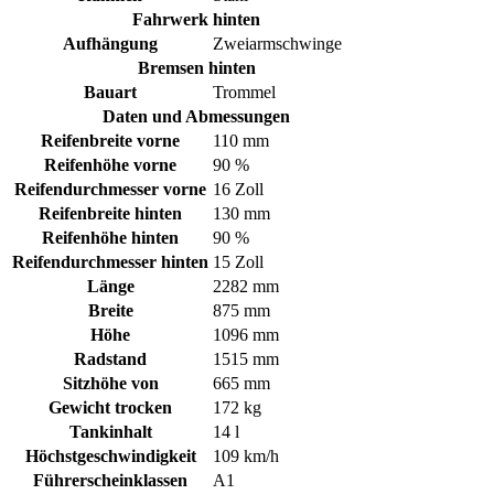
Fahrwerk hinten
Aufhängung
Zweiarmschwinge
Bremsen hinten
Bauart
Trommel
Daten und Abmessungen
Reifenbreite vorne
110 mm
Reifenhöhe vorne
90 %
Reifendurchmesser vorne
16 Zoll
Reifenbreite hinten
130 mm
Reifenhöhe hinten
90 %
Reifendurchmesser hinten
15 Zoll
Länge
2282 mm
Breite
875 mm
Höhe
1096 mm
Radstand
1515 mm
Sitzhöhe von
665 mm
Gewicht trocken
172 kg
Tankinhalt
14 l
Höchstgeschwindigkeit
109 km/h
Führerscheinklassen
A1