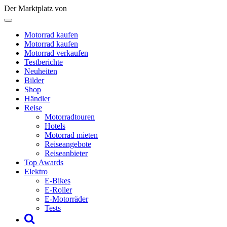
Der Marktplatz von
Motorrad kaufen
Motorrad kaufen
Motorrad verkaufen
Testberichte
Neuheiten
Bilder
Shop
Händler
Reise
Motorradtouren
Hotels
Motorrad mieten
Reiseangebote
Reiseanbieter
Top Awards
Elektro
E-Bikes
E-Roller
E-Motorräder
Tests