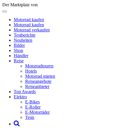
Der Marktplatz von
Motorrad kaufen
Motorrad kaufen
Motorrad verkaufen
Testberichte
Neuheiten
Bilder
Shop
Händler
Reise
Motorradtouren
Hotels
Motorrad mieten
Reiseangebote
Reiseanbieter
Top Awards
Elektro
E-Bikes
E-Roller
E-Motorräder
Tests