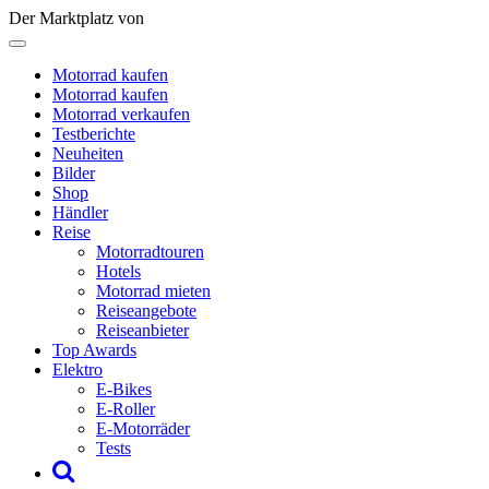
Der Marktplatz von
Motorrad kaufen
Motorrad kaufen
Motorrad verkaufen
Testberichte
Neuheiten
Bilder
Shop
Händler
Reise
Motorradtouren
Hotels
Motorrad mieten
Reiseangebote
Reiseanbieter
Top Awards
Elektro
E-Bikes
E-Roller
E-Motorräder
Tests