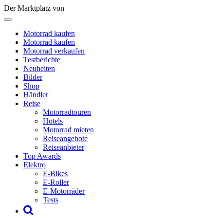
Der Marktplatz von
Motorrad kaufen
Motorrad kaufen
Motorrad verkaufen
Testberichte
Neuheiten
Bilder
Shop
Händler
Reise
Motorradtouren
Hotels
Motorrad mieten
Reiseangebote
Reiseanbieter
Top Awards
Elektro
E-Bikes
E-Roller
E-Motorräder
Tests