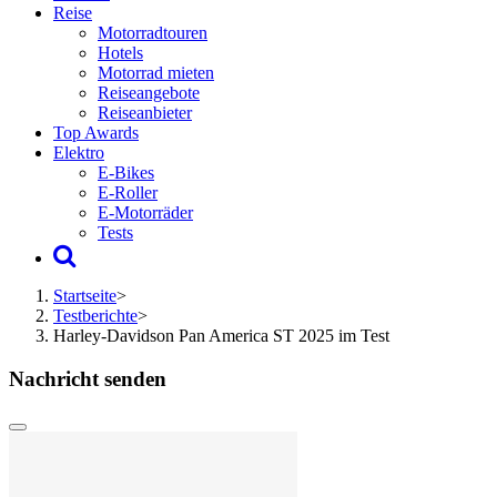
Reise
Motorradtouren
Hotels
Motorrad mieten
Reiseangebote
Reiseanbieter
Top Awards
Elektro
E-Bikes
E-Roller
E-Motorräder
Tests
Startseite
>
Testberichte
>
Harley-Davidson Pan America ST 2025 im Test
Nachricht senden