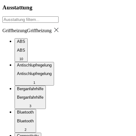
Ausstattung
Griffheizung
Griffheizung
ABS
ABS
10
Antischlupfregelung
Antischlupfregelung
1
Berganfahrhilfe
Berganfahrhilfe
3
Bluetooth
Bluetooth
2
Connectivity