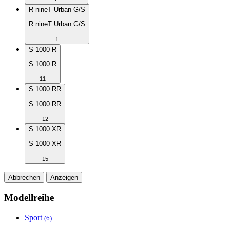
R nineT Urban G/S
R nineT Urban G/S
1
S 1000 R
S 1000 R
11
S 1000 RR
S 1000 RR
12
S 1000 XR
S 1000 XR
15
Abbrechen
Anzeigen
Modellreihe
Sport
(6)