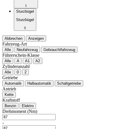
1
Sturzbügel
Sturzbügel
5
Abbrechen
Anzeigen
Fahrzeug-Art
Alle
Neufahrzeug
Gebrauchtfahrzeug
Führerschein-Klasse
Alle
A
A1
A2
Zylinderanzahl
Alle
0
2
Getriebe
Automatik
Halbautomatik
Schaltgetriebe
Antrieb
Kette
Kraftstoff
Benzin
Elektro
Drehmoment (Nm)
-