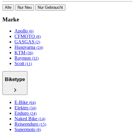
Alle
Nur Neu
Nur Gebraucht
Marke
Apollo
(6)
CFMOTO
(8)
GASGAS
(2)
Husqvarna
(24)
KTM
(36)
Raymon
(32)
Scott
(11)
Biketype
E-Bike
(64)
Elektro
(34)
Enduro
(24)
Naked Bike
(14)
Reiseenduro
(15)
Supermoto
(8)