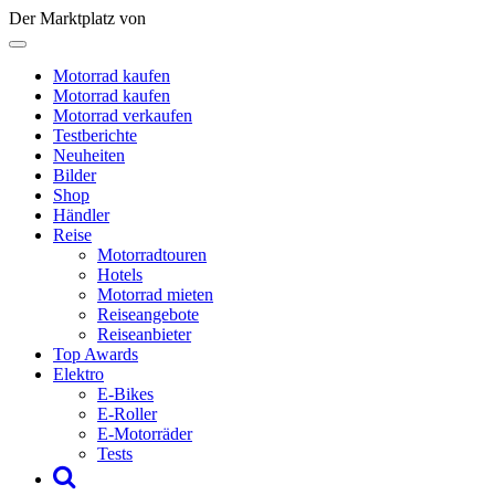
Der Marktplatz von
Motorrad kaufen
Motorrad kaufen
Motorrad verkaufen
Testberichte
Neuheiten
Bilder
Shop
Händler
Reise
Motorradtouren
Hotels
Motorrad mieten
Reiseangebote
Reiseanbieter
Top Awards
Elektro
E-Bikes
E-Roller
E-Motorräder
Tests