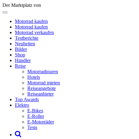
Der Marktplatz von
Motorrad kaufen
Motorrad kaufen
Motorrad verkaufen
Testberichte
Neuheiten
Bilder
Shop
Händler
Reise
Motorradtouren
Hotels
Motorrad mieten
Reiseangebote
Reiseanbieter
Top Awards
Elektro
E-Bikes
E-Roller
E-Motorräder
Tests