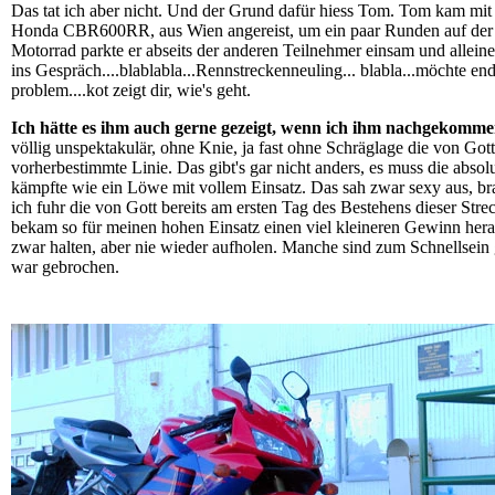
Das tat ich aber nicht. Und der Grund dafür hiess Tom. Tom kam mit
Honda CBR600RR, aus Wien angereist, um ein paar Runden auf der 
Motorrad parkte er abseits der anderen Teilnehmer einsam und allei
ins Gespräch....blablabla...Rennstreckenneuling... blabla...möchte endl
problem....kot zeigt dir, wie's geht.
Ich hätte es ihm auch gerne gezeigt, wenn ich ihm nachgekomme
völlig unspektakulär, ohne Knie, ja fast ohne Schräglage die von Gott
vorherbestimmte Linie. Das gibt's gar nicht anders, es muss die absol
kämpfte wie ein Löwe mit vollem Einsatz. Das sah zwar sexy aus, b
ich fuhr die von Gott bereits am ersten Tag des Bestehens dieser Strec
bekam so für meinen hohen Einsatz einen viel kleineren Gewinn her
zwar halten, aber nie wieder aufholen. Manche sind zum Schnellsein
war gebrochen.