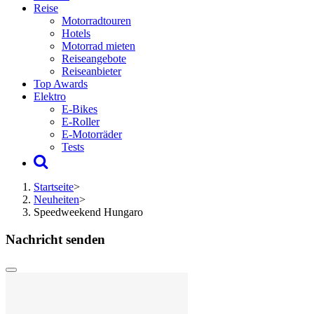
Reise
Motorradtouren
Hotels
Motorrad mieten
Reiseangebote
Reiseanbieter
Top Awards
Elektro
E-Bikes
E-Roller
E-Motorräder
Tests
Startseite
>
Neuheiten
>
Speedweekend Hungaro
Nachricht senden