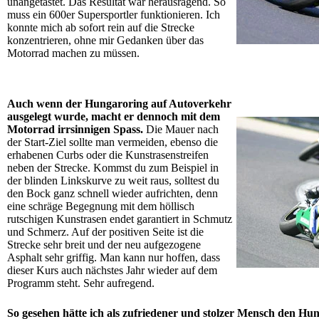
unangetastet. Das Resultat war herausragend. So
muss ein 600er Supersportler funktionieren. Ich
konnte mich ab sofort rein auf die Strecke
konzentrieren, ohne mir Gedanken über das
Motorrad machen zu müssen.
Auch wenn der Hungaroring auf Autoverkehr
ausgelegt wurde, macht er dennoch mit dem
Motorrad irrsinnigen Spass.
Die Mauer nach
der Start-Ziel sollte man vermeiden, ebenso die
erhabenen Curbs oder die Kunstrasenstreifen
neben der Strecke. Kommst du zum Beispiel in
der blinden Linkskurve zu weit raus, solltest du
den Bock ganz schnell wieder aufrichten, denn
eine schräge Begegnung mit dem höllisch
rutschigen Kunstrasen endet garantiert in Schmutz
und Schmerz. Auf der positiven Seite ist die
Strecke sehr breit und der neu aufgezogene
Asphalt sehr griffig. Man kann nur hoffen, dass
dieser Kurs auch nächstes Jahr wieder auf dem
Programm steht. Sehr aufregend.
So gesehen hätte ich als zufriedener und stolzer Mensch den Hu