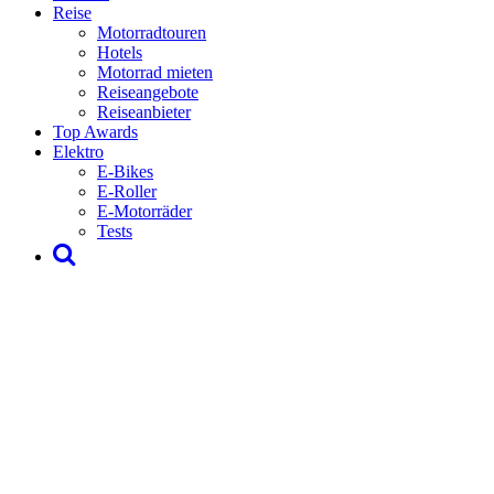
Reise
Motorradtouren
Hotels
Motorrad mieten
Reiseangebote
Reiseanbieter
Top Awards
Elektro
E-Bikes
E-Roller
E-Motorräder
Tests