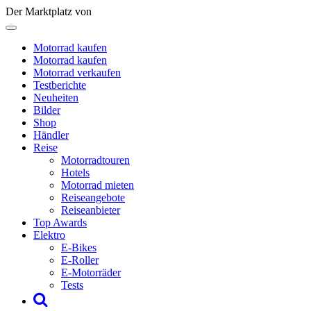
Der Marktplatz von
Motorrad kaufen
Motorrad kaufen
Motorrad verkaufen
Testberichte
Neuheiten
Bilder
Shop
Händler
Reise
Motorradtouren
Hotels
Motorrad mieten
Reiseangebote
Reiseanbieter
Top Awards
Elektro
E-Bikes
E-Roller
E-Motorräder
Tests