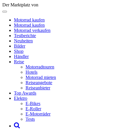
Der Marktplatz von
Motorrad kaufen
Motorrad kaufen
Motorrad verkaufen
Testberichte
Neuheiten
Bilder
Shop
Händler
Reise
Motorradtouren
Hotels
Motorrad mieten
Reiseangebote
Reiseanbieter
Top Awards
Elektro
E-Bikes
E-Roller
E-Motorräder
Tests