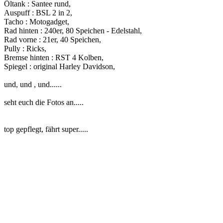
Öltank : Santee rund,
Auspuff : BSL 2 in 2,
Tacho : Motogadget,
Rad hinten : 240er, 80 Speichen - Edelstahl,
Rad vorne : 21er, 40 Speichen,
Pully : Ricks,
Bremse hinten : RST 4 Kolben,
Spiegel : original Harley Davidson,
und, und , und......
seht euch die Fotos an.....
top gepflegt, fährt super.....