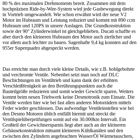
80 % des maximalen Drehmoments bereit. Zusammen mit dem
hochpräzisen Ride-by-Wire-System wird jede Gasbewegung direkt
in Vortrieb umgewandelt. Wie schon erwähnt wird der neue V2
Motor im Hubraum und Leistung reduziert und kommt mit 890 ccm
Hubraum und 120PS in unsere Auslagen. Die Grundkonstruktion
sowie der 90° Zylinderwinkel ist gleichgeblieben. Ducati schaffte es
aber durch den kleineren Hubraum den Motor auch zierlicher und
vor allem auch leichter zu bauen. Sagenhafte 9,4 kg konnten auf den
955er Superquadro abgespeckt werden.
Das erreichte man durch viele kleine Details, wie z.B. hohlgebohrte
und verchromte Ventile. Nebenbei setzt man noch auf DLC
Beschichtungen im Ventiltrieb und kann dank der erhöhten
Verschleißfestigkeit an den Berührungspunkten auch die
Bauteilgröße reduzieren und somit wieder Gewicht sparen. Weiters
kommt beim neuen Triebwerk keine Desmotronik zum Einsatz. Die
Ventile werden hier wie bei fast allen anderen Motorrädern mittels
Feder wieder geschlossen. Das aufwendige Ventileinstellen wie bei
den Desmo Motoren üblich entfällt hiermit und streckt die
Ventilspielüberprüfungen somit auf ein 30.000km Intervall. Ein
Großteil der Gewichtsersparnis liegt aber auch an der kleineren
Gehäusekonstruktion mitsamt kleineren Kühlkanälen und den
zwischen den Zylindern angebrachten Wasser/Öl Wärmetauschers,