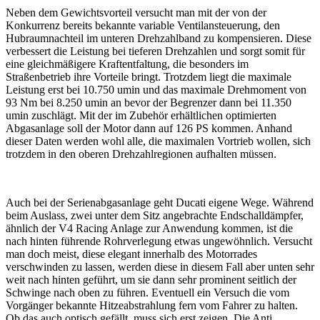
Neben dem Gewichtsvorteil versucht man mit der von der
Konkurrenz bereits bekannte variable Ventilansteuerung, den
Hubraumnachteil im unteren Drehzahlband zu kompensieren. Diese
verbessert die Leistung bei tieferen Drehzahlen und sorgt somit für
eine gleichmäßigere Kraftentfaltung, die besonders im
Straßenbetrieb ihre Vorteile bringt. Trotzdem liegt die maximale
Leistung erst bei 10.750 umin und das maximale Drehmoment von
93 Nm bei 8.250 umin an bevor der Begrenzer dann bei 11.350
umin zuschlägt. Mit der im Zubehör erhältlichen optimierten
Abgasanlage soll der Motor dann auf 126 PS kommen. Anhand
dieser Daten werden wohl alle, die maximalen Vortrieb wollen, sich
trotzdem in den oberen Drehzahlregionen aufhalten müssen.
Auch bei der Serienabgasanlage geht Ducati eigene Wege. Während
beim Auslass, zwei unter dem Sitz angebrachte Endschalldämpfer,
ähnlich der V4 Racing Anlage zur Anwendung kommen, ist die
nach hinten führende Rohrverlegung etwas ungewöhnlich. Versucht
man doch meist, diese elegant innerhalb des Motorrades
verschwinden zu lassen, werden diese in diesem Fall aber unten sehr
weit nach hinten geführt, um sie dann sehr prominent seitlich der
Schwinge nach oben zu führen. Eventuell ein Versuch die vom
Vorgänger bekannte Hitzeabstrahlung fern vom Fahrer zu halten.
Ob das auch optisch gefällt, muss sich erst zeigen. Die Anti