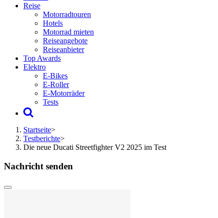
Reise
Motorradtouren
Hotels
Motorrad mieten
Reiseangebote
Reiseanbieter
Top Awards
Elektro
E-Bikes
E-Roller
E-Motorräder
Tests
Startseite
>
Testberichte
>
Die neue Ducati Streetfighter V2 2025 im Test
Nachricht senden