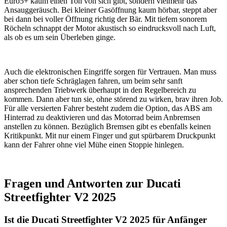
Euro5+ kaum einen Ton von sich gibt, sondern vielmehr das
Ansauggeräusch. Bei kleiner Gasöffnung kaum hörbar, steppt aber
bei dann bei voller Öffnung richtig der Bär. Mit tiefem sonorem
Röcheln schnappt der Motor akustisch so eindrucksvoll nach Luft,
als ob es um sein Überleben ginge.
Auch die elektronischen Eingriffe sorgen für Vertrauen. Man muss
aber schon tiefe Schräglagen fahren, um beim sehr sanft
ansprechenden Triebwerk überhaupt in den Regelbereich zu
kommen. Dann aber tun sie, ohne störend zu wirken, brav ihren Job.
Für alle versierten Fahrer besteht zudem die Option, das ABS am
Hinterrad zu deaktivieren und das Motorrad beim Anbremsen
anstellen zu können. Bezüglich Bremsen gibt es ebenfalls keinen
Kritikpunkt. Mit nur einem Finger und gut spürbarem Druckpunkt
kann der Fahrer ohne viel Mühe einen Stoppie hinlegen.
Fragen und Antworten zur Ducati
Streetfighter V2 2025
Ist die Ducati Streetfighter V2 2025 für Anfänger