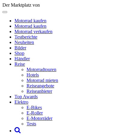
Der Marktplatz von
Motorrad kaufen
Motorrad kaufen
Motorrad verkaufen
Testberichte
Neuheiten
Bilder
Shop
Händler
Reise
Motorradtouren
Hotels
Motorrad mieten
Reiseangebote
Reiseanbieter
Top Awards
Elektro
E-Bikes
E-Roller
E-Motorräder
Tests