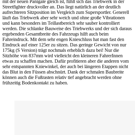
mit der neuen Panigale gleich ist, fühlt sich das Triebwerk in der
Streetfighter druckvoller an. Das liegt natürlich an der deutlich
aufrechteren Sitzposition im Vergleich zum Supersportler. Generell
läuft das Triebwerk aber sehr weich und ohne große Vibrationen
und kann besonders im Teillastbereich sehr sauber kontrolliert
werden. Die schlanke Bauweise des Triebwerks und der sich daraus
ergebenden Gesamtbreite des Fahrzeugs hilft auch beim
Fahreindruck. Mit dem sehr engen Knieschluss hat man fast den
Eindruck auf einer 125er zu sitzen. Das geringe Gewicht von nur
175kg (S Version) trägt nochmals erheblich dazu bei! Nur die
Sitzhöhe von 837mm wird vielleicht den kleineren FahrerInnen
etwas zu schaffen machen. Dafür profitieren aber die anderen vom
sehr entspannten Kniewinkel, der auch bei längeren Etappen nicht
das Blut in den Füssen abschnürt. Dank der schmalen Baubreite
können auch die Fußrasten relativ tief angebracht werden ohne
frühzeitig Bodenkontakt zu haben.