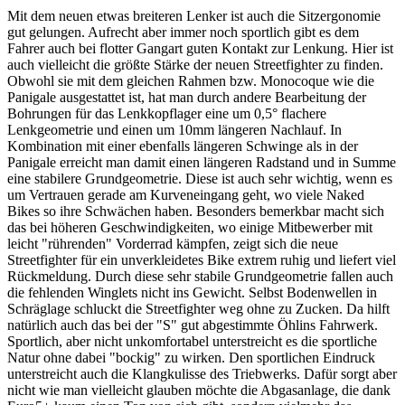
Mit dem neuen etwas breiteren Lenker ist auch die Sitzergonomie
gut gelungen. Aufrecht aber immer noch sportlich gibt es dem
Fahrer auch bei flotter Gangart guten Kontakt zur Lenkung. Hier ist
auch vielleicht die größte Stärke der neuen Streetfighter zu finden.
Obwohl sie mit dem gleichen Rahmen bzw. Monocoque wie die
Panigale ausgestattet ist, hat man durch andere Bearbeitung der
Bohrungen für das Lenkkopflager eine um 0,5° flachere
Lenkgeometrie und einen um 10mm längeren Nachlauf. In
Kombination mit einer ebenfalls längeren Schwinge als in der
Panigale erreicht man damit einen längeren Radstand und in Summe
eine stabilere Grundgeometrie. Diese ist auch sehr wichtig, wenn es
um Vertrauen gerade am Kurveneingang geht, wo viele Naked
Bikes so ihre Schwächen haben. Besonders bemerkbar macht sich
das bei höheren Geschwindigkeiten, wo einige Mitbewerber mit
leicht "rührenden" Vorderrad kämpfen, zeigt sich die neue
Streetfighter für ein unverkleidetes Bike extrem ruhig und liefert viel
Rückmeldung. Durch diese sehr stabile Grundgeometrie fallen auch
die fehlenden Winglets nicht ins Gewicht. Selbst Bodenwellen in
Schräglage schluckt die Streetfighter weg ohne zu Zucken. Da hilft
natürlich auch das bei der "S" gut abgestimmte Öhlins Fahrwerk.
Sportlich, aber nicht unkomfortabel unterstreicht es die sportliche
Natur ohne dabei "bockig" zu wirken. Den sportlichen Eindruck
unterstreicht auch die Klangkulisse des Triebwerks. Dafür sorgt aber
nicht wie man vielleicht glauben möchte die Abgasanlage, die dank