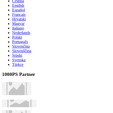
Čeština
English
Español
Français
Hrvatski
Magyar
Italiano
Nederlands
Polski
Português
Slovenčina
Slovenščina
Srpski
Svenska
Türkçe
1000PS Partner