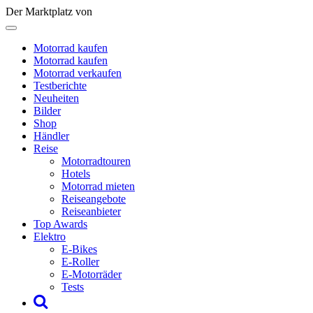
Der Marktplatz von
Motorrad kaufen
Motorrad kaufen
Motorrad verkaufen
Testberichte
Neuheiten
Bilder
Shop
Händler
Reise
Motorradtouren
Hotels
Motorrad mieten
Reiseangebote
Reiseanbieter
Top Awards
Elektro
E-Bikes
E-Roller
E-Motorräder
Tests