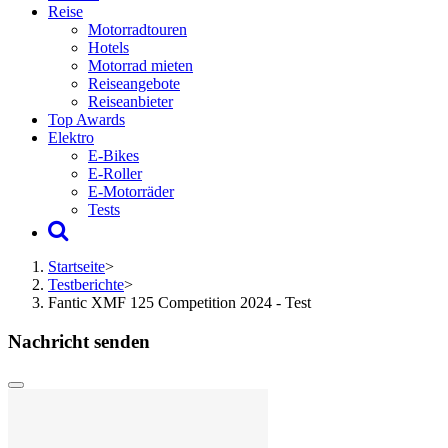
Reise
Motorradtouren
Hotels
Motorrad mieten
Reiseangebote
Reiseanbieter
Top Awards
Elektro
E-Bikes
E-Roller
E-Motorräder
Tests
Startseite
>
Testberichte
>
Fantic XMF 125 Competition 2024 - Test
Nachricht senden