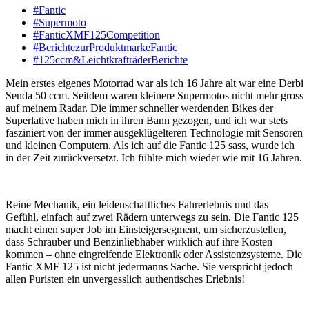
#Fantic
#Supermoto
#FanticXMF125Competition
#BerichtezurProduktmarkeFantic
#125ccm&LeichtkrafträderBerichte
Mein erstes eigenes Motorrad war als ich 16 Jahre alt war eine Derbi
Senda 50 ccm. Seitdem waren kleinere Supermotos nicht mehr gross
auf meinem Radar. Die immer schneller werdenden Bikes der
Superlative haben mich in ihren Bann gezogen, und ich war stets
fasziniert von der immer ausgeklügelteren Technologie mit Sensoren
und kleinen Computern. Als ich auf die Fantic 125 sass, wurde ich
in der Zeit zurückversetzt. Ich fühlte mich wieder wie mit 16 Jahren.
Reine Mechanik, ein leidenschaftliches Fahrerlebnis und das
Gefühl, einfach auf zwei Rädern unterwegs zu sein. Die Fantic 125
macht einen super Job im Einsteigersegment, um sicherzustellen,
dass Schrauber und Benzinliebhaber wirklich auf ihre Kosten
kommen – ohne eingreifende Elektronik oder Assistenzsysteme. Die
Fantic XMF 125 ist nicht jedermanns Sache. Sie verspricht jedoch
allen Puristen ein unvergesslich authentisches Erlebnis!