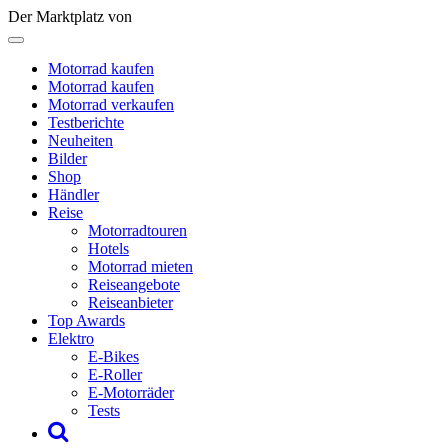
Der Marktplatz von
Motorrad kaufen
Motorrad kaufen
Motorrad verkaufen
Testberichte
Neuheiten
Bilder
Shop
Händler
Reise
Motorradtouren
Hotels
Motorrad mieten
Reiseangebote
Reiseanbieter
Top Awards
Elektro
E-Bikes
E-Roller
E-Motorräder
Tests