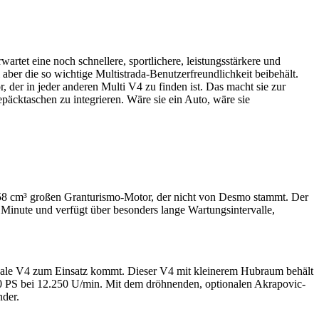
tet eine noch schnellere, sportlichere, leistungsstärkere und
 aber die so wichtige Multistrada-Benutzerfreundlichkeit beibehält.
 der in jeder anderen Multi V4 zu finden ist. Das macht sie zur
päcktaschen zu integrieren. Wäre sie ein Auto, wäre sie
1158 cm³ großen Granturismo-Motor, der nicht von Desmo stammt. Der
nute und verfügt über besonders lange Wartungsintervalle,
igale V4 zum Einsatz kommt. Dieser V4 mit kleinerem Hubraum behält
 180 PS bei 12.250 U/min. Mit dem dröhnenden, optionalen Akrapovic-
nder.