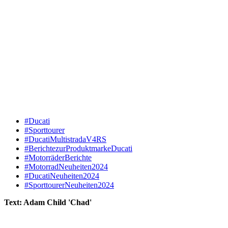
#Ducati
#Sporttourer
#DucatiMultistradaV4RS
#BerichtezurProduktmarkeDucati
#MotorräderBerichte
#MotorradNeuheiten2024
#DucatiNeuheiten2024
#SporttourerNeuheiten2024
Text: Adam Child 'Chad'