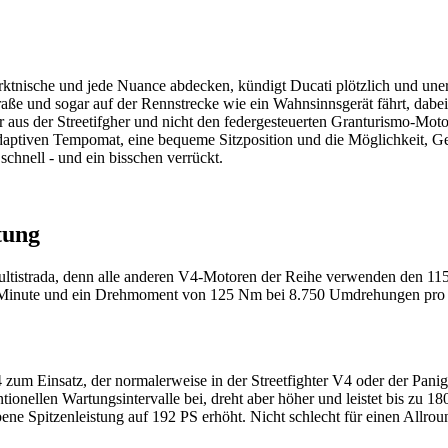
nische und jede Nuance abdecken, kündigt Ducati plötzlich und unerwar
traße und sogar auf der Rennstrecke wie ein Wahnsinnsgerät fährt, dabei
us der Streetifgher und nicht den federgesteuerten Granturismo-Motor,
n adaptiven Tempomat, eine bequeme Sitzposition und die Möglichkeit, Ge
chnell - und ein bisschen verrückt.
tung
 Multistrada, denn alle anderen V4-Motoren der Reihe verwenden den 
 Minute und ein Drehmoment von 125 Nm bei 8.750 Umdrehungen pro Mi
zum Einsatz, der normalerweise in der Streetfighter V4 oder der Pan
tionellen Wartungsintervalle bei, dreht aber höher und leistet bis zu
ne Spitzenleistung auf 192 PS erhöht. Nicht schlecht für einen Allrou