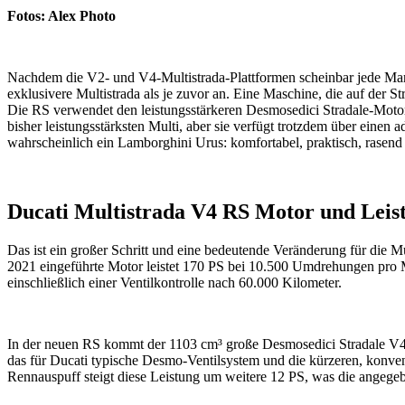
Fotos: Alex Photo
Nachdem die V2- und V4-Multistrada-Plattformen scheinbar jede Markt
exklusivere Multistrada als je zuvor an. Eine Maschine, die auf der S
Die RS verwendet den leistungsstärkeren Desmosedici Stradale-Motor a
bisher leistungsstärksten Multi, aber sie verfügt trotzdem über eine
wahrscheinlich ein Lamborghini Urus: komfortabel, praktisch, rasend s
Ducati Multistrada V4 RS Motor und Leis
Das ist ein großer Schritt und eine bedeutende Veränderung für die
2021 eingeführte Motor leistet 170 PS bei 10.500 Umdrehungen pro
einschließlich einer Ventilkontrolle nach 60.000 Kilometer.
In der neuen RS kommt der 1103 cm³ große Desmosedici Stradale V4 
das für Ducati typische Desmo-Ventilsystem und die kürzeren, konven
Rennauspuff steigt diese Leistung um weitere 12 PS, was die angegebe