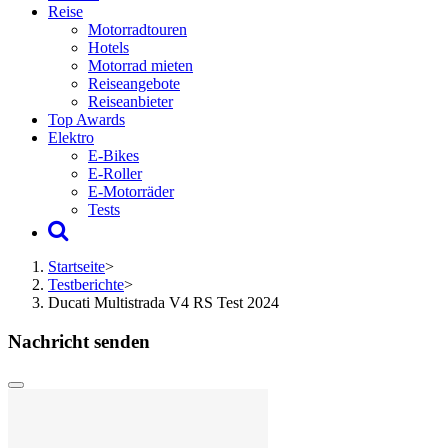
Reise
Motorradtouren
Hotels
Motorrad mieten
Reiseangebote
Reiseanbieter
Top Awards
Elektro
E-Bikes
E-Roller
E-Motorräder
Tests
Startseite
>
Testberichte
>
Ducati Multistrada V4 RS Test 2024
Nachricht senden