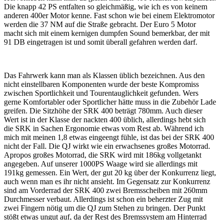
Die knapp 42 PS entfalten so gleichmäßig, wie ich es von keinem
anderen 400er Motor kenne. Fast schon wie bei einem Elektromotor
werden die 37 NM auf die Straße gebracht. Der Euro 5 Motor
macht sich mit einem kernigen dumpfen Sound bemerkbar, der mit
91 DB eingetragen ist und somit überall gefahren werden darf.
Das Fahrwerk kann man als Klassen üblich bezeichnen. Aus den
nicht einstellbaren Komponenten wurde der beste Kompromiss
zwischen Sportlichkeit und Tourentauglichkeit gefunden. Wers
gerne Komfortabler oder Sportlicher hätte muss in die Zubehör Lade
greifen. Die Sitzhöhe der SRK 400 beträgt 780mm. Auch dieser
Wert ist in der Klasse der nackten 400 üblich, allerdings hebt sich
die SRK in Sachen Ergonomie etwas vom Rest ab. Während ich
mich mit meinen 1,8 etwas eingeengt fühle, ist das bei der SRK 400
nicht der Fall. Die QJ wirkt wie ein erwachsenes großes Motorrad.
Apropos großes Motorrad, die SRK wird mit 186kg vollgetankt
angegeben. Auf unserer 1000PS Waage wird sie allerdings mit
191kg gemessen. Ein Wert, der gut 20 kg über der Konkurrenz liegt,
auch wenn man es ihr nicht ansieht. Im Gegensatz zur Konkurrenz
sind am Vorderrad der SRK 400 zwei Bremsscheiben mit 260mm
Durchmesser verbaut. Allerdings ist schon ein beherzter Zug mit
zwei Fingern nötig um die QJ zum Stehen zu bringen. Der Punkt
stößt etwas ungut auf, da der Rest des Bremssystem am Hinterrad