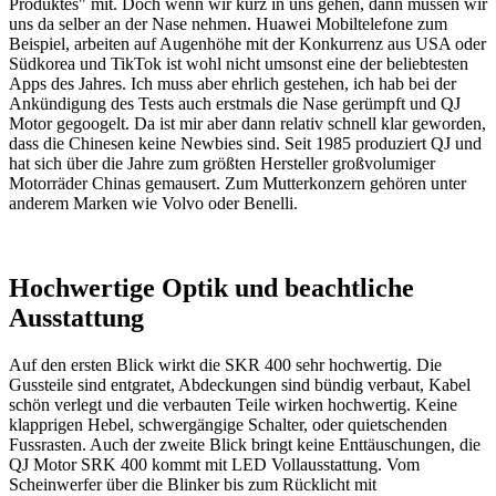
Produktes" mit. Doch wenn wir kurz in uns gehen, dann müssen wir
uns da selber an der Nase nehmen. Huawei Mobiltelefone zum
Beispiel, arbeiten auf Augenhöhe mit der Konkurrenz aus USA oder
Südkorea und TikTok ist wohl nicht umsonst eine der beliebtesten
Apps des Jahres. Ich muss aber ehrlich gestehen, ich hab bei der
Ankündigung des Tests auch erstmals die Nase gerümpft und QJ
Motor gegoogelt. Da ist mir aber dann relativ schnell klar geworden,
dass die Chinesen keine Newbies sind. Seit 1985 produziert QJ und
hat sich über die Jahre zum größten Hersteller großvolumiger
Motorräder Chinas gemausert. Zum Mutterkonzern gehören unter
anderem Marken wie Volvo oder Benelli.
Hochwertige Optik und beachtliche
Ausstattung
Auf den ersten Blick wirkt die SKR 400 sehr hochwertig. Die
Gussteile sind entgratet, Abdeckungen sind bündig verbaut, Kabel
schön verlegt und die verbauten Teile wirken hochwertig. Keine
klapprigen Hebel, schwergängige Schalter, oder quietschenden
Fussrasten. Auch der zweite Blick bringt keine Enttäuschungen, die
QJ Motor SRK 400 kommt mit LED Vollausstattung. Vom
Scheinwerfer über die Blinker bis zum Rücklicht mit