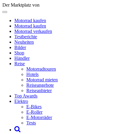
Der Marktplatz von
Motorrad kaufen
Motorrad kaufen
Motorrad verkaufen
Testberichte
Neuheiten
Bilder
Shop
Händler
Reise
Motorradtouren
Hotels
Motorrad mieten
Reiseangebote
Reiseanbieter
Top Awards
Elektro
E-Bikes
E-Roller
E-Motorräder
Tests