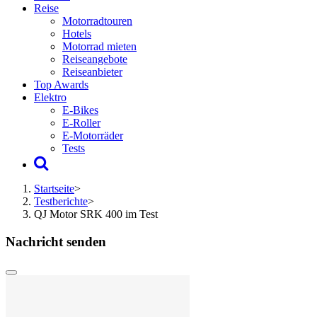
Reise
Motorradtouren
Hotels
Motorrad mieten
Reiseangebote
Reiseanbieter
Top Awards
Elektro
E-Bikes
E-Roller
E-Motorräder
Tests
Startseite
>
Testberichte
>
QJ Motor SRK 400 im Test
Nachricht senden