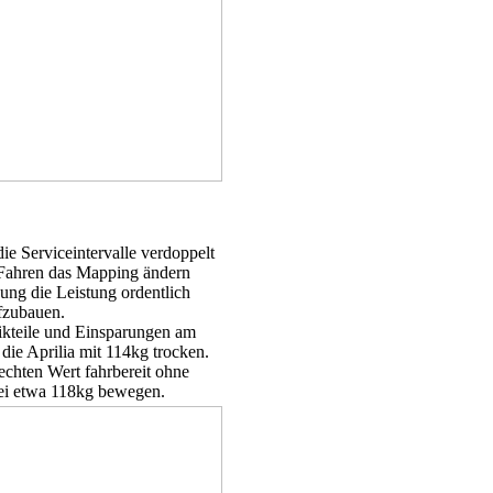
 Serviceintervalle verdoppelt
 Fahren das Mapping ändern
hung die Leistung ordentlich
fzubauen.
ikteile und Einsparungen am
ie Aprilia mit 114kg trocken.
echten Wert fahrbereit ohne
bei etwa 118kg bewegen.