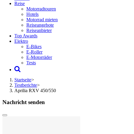
Reise
Motorradtouren
Hotels
Motorrad mieten
Reiseangebote
Reiseanbieter
Top Awards
Elektro
E-Bikes
E-Roller
E-Motorräder
Tests
Startseite
>
Testberichte
>
Aprilia RXV 450/550
Nachricht senden