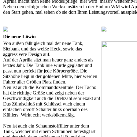
Aprilia macht man keine Modellpflege, hier wird massiv weiterentwi
Neben den erfolgreichen Werkseinsätzen in der Enduro WM wird Apri
den Start gehen, mal sehen ob sie dort Ihren Leistungsvorteil ausspie
Die neue Löwin
Von außen fällt gleich mal der neue Tank,
Sitzbank und das weiße Heck, sowie das
aggressivere Design auf.
Auf der Aprilia sitzt man heuer ganz anders als
letztes Jahr. Die Tanklinie wurde geglättet und
passt nun perfekt für jede Körpergröße. Die
Sitzhöhe liegt in der goldenen Mitte, hier werden
Fahrer aller Größen Platz finden.
Neu ist auch die Kommandozentrale. Der Tacho
hat die richtige Größe und zeigt neben der
Geschwindigkeit auch die Drehzahl sehr exakt an!
Das Zündschloß mit Schlüssel wich einem
einfachen on/off Schalter links oberhalb des
Kühlers. Wirkt echt werksbikemäßig.
Neu ist auch ein Schaumstofffilter unter dem
Tank, welcher mit einem Schrauben befestigt ist
und der sich dann aufklappen läßt und den