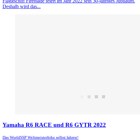
Flaggschiff Fireblade feiert im Jahr 2022 sein 30-jähriges Jubiläum.
Deshalb wird das...
Yamaha R6 RACE und R6 GYTR 2022
Das WorldSSP Weltmeisterbike selbst fahren!