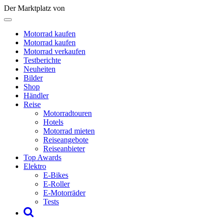
Der Marktplatz von
Motorrad kaufen
Motorrad kaufen
Motorrad verkaufen
Testberichte
Neuheiten
Bilder
Shop
Händler
Reise
Motorradtouren
Hotels
Motorrad mieten
Reiseangebote
Reiseanbieter
Top Awards
Elektro
E-Bikes
E-Roller
E-Motorräder
Tests