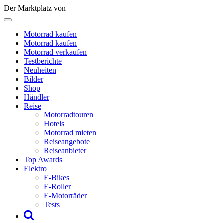
Der Marktplatz von
Motorrad kaufen
Motorrad kaufen
Motorrad verkaufen
Testberichte
Neuheiten
Bilder
Shop
Händler
Reise
Motorradtouren
Hotels
Motorrad mieten
Reiseangebote
Reiseanbieter
Top Awards
Elektro
E-Bikes
E-Roller
E-Motorräder
Tests