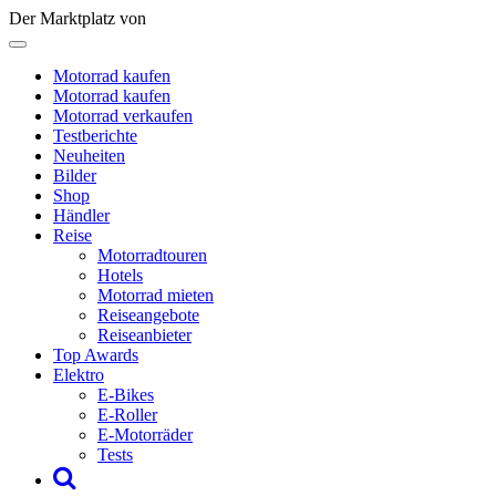
Der Marktplatz von
Motorrad kaufen
Motorrad kaufen
Motorrad verkaufen
Testberichte
Neuheiten
Bilder
Shop
Händler
Reise
Motorradtouren
Hotels
Motorrad mieten
Reiseangebote
Reiseanbieter
Top Awards
Elektro
E-Bikes
E-Roller
E-Motorräder
Tests