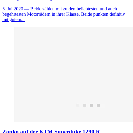
5. Jul 2020
— Beide zählen mit zu den beliebtesten und auch
begehrtesten Motorrädern in ihrer Klasse. Beide punkten definitiv
mit gutem...
Zonko auf der KTM Superduke 1290 R