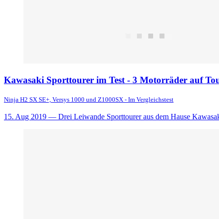
Kawasaki Sporttourer im Test - 3 Motorräder auf To
Ninja H2 SX SE+, Versys 1000 und Z1000SX - Im Vergleichstest
15. Aug 2019
— Drei Leiwande Sporttourer aus dem Hause Kawasaki, 