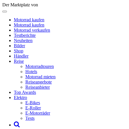
Der Marktplatz von
Motorrad kaufen
Motorrad kaufen
Motorrad verkaufen
Testberichte
Neuheiten
Bilder
Shop
Händler
Reise
Motorradtouren
Hotels
Motorrad mieten
Reiseangebote
Reiseanbieter
Top Awards
Elektro
E-Bikes
E-Roller
E-Motorräder
Tests