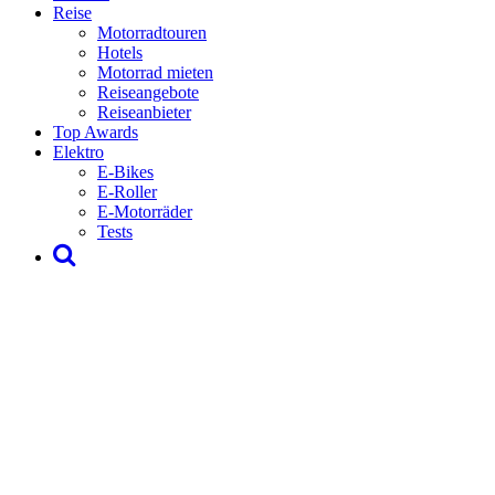
Reise
Motorradtouren
Hotels
Motorrad mieten
Reiseangebote
Reiseanbieter
Top Awards
Elektro
E-Bikes
E-Roller
E-Motorräder
Tests