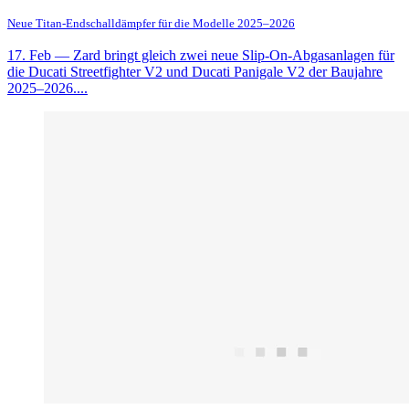
Neue Titan-Endschalldämpfer für die Modelle 2025–2026
17. Feb
— Zard bringt gleich zwei neue Slip-On-Abgasanlagen für
die Ducati Streetfighter V2 und Ducati Panigale V2 der Baujahre
2025–2026....