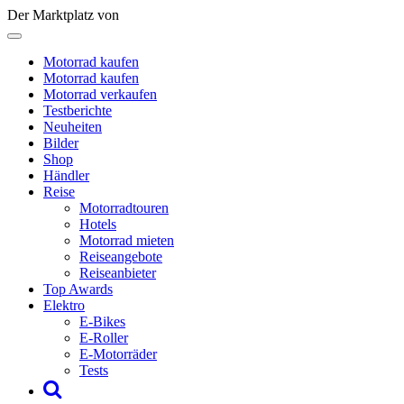
Der Marktplatz von
Motorrad kaufen
Motorrad kaufen
Motorrad verkaufen
Testberichte
Neuheiten
Bilder
Shop
Händler
Reise
Motorradtouren
Hotels
Motorrad mieten
Reiseangebote
Reiseanbieter
Top Awards
Elektro
E-Bikes
E-Roller
E-Motorräder
Tests