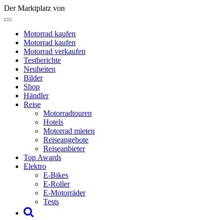
Der Marktplatz von
Motorrad kaufen
Motorrad kaufen
Motorrad verkaufen
Testberichte
Neuheiten
Bilder
Shop
Händler
Reise
Motorradtouren
Hotels
Motorrad mieten
Reiseangebote
Reiseanbieter
Top Awards
Elektro
E-Bikes
E-Roller
E-Motorräder
Tests