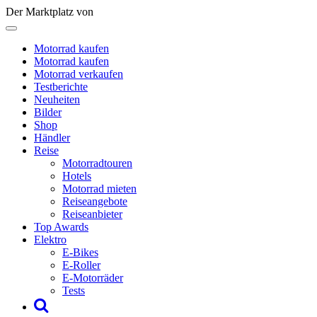
Der Marktplatz von
Motorrad kaufen
Motorrad kaufen
Motorrad verkaufen
Testberichte
Neuheiten
Bilder
Shop
Händler
Reise
Motorradtouren
Hotels
Motorrad mieten
Reiseangebote
Reiseanbieter
Top Awards
Elektro
E-Bikes
E-Roller
E-Motorräder
Tests