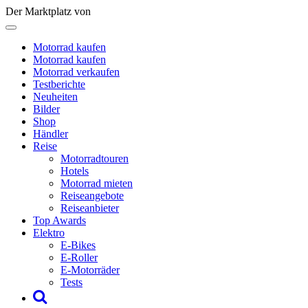
Der Marktplatz von
Motorrad kaufen
Motorrad kaufen
Motorrad verkaufen
Testberichte
Neuheiten
Bilder
Shop
Händler
Reise
Motorradtouren
Hotels
Motorrad mieten
Reiseangebote
Reiseanbieter
Top Awards
Elektro
E-Bikes
E-Roller
E-Motorräder
Tests