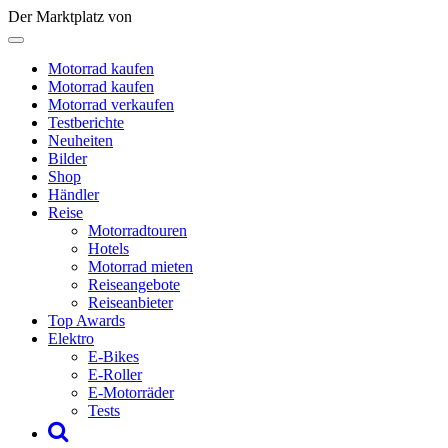
Der Marktplatz von
Motorrad kaufen
Motorrad kaufen
Motorrad verkaufen
Testberichte
Neuheiten
Bilder
Shop
Händler
Reise
Motorradtouren
Hotels
Motorrad mieten
Reiseangebote
Reiseanbieter
Top Awards
Elektro
E-Bikes
E-Roller
E-Motorräder
Tests