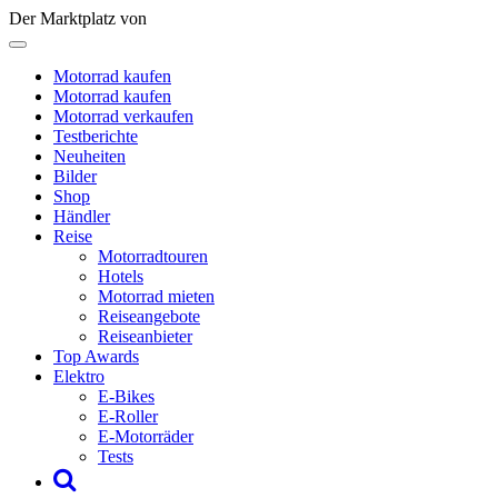
Der Marktplatz von
Motorrad kaufen
Motorrad kaufen
Motorrad verkaufen
Testberichte
Neuheiten
Bilder
Shop
Händler
Reise
Motorradtouren
Hotels
Motorrad mieten
Reiseangebote
Reiseanbieter
Top Awards
Elektro
E-Bikes
E-Roller
E-Motorräder
Tests