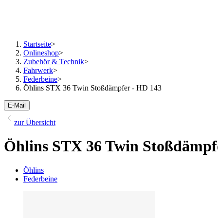
Startseite
>
Onlineshop
>
Zubehör & Technik
>
Fahrwerk
>
Federbeine
>
Öhlins STX 36 Twin Stoßdämpfer - HD 143
E-Mail
zur Übersicht
Öhlins STX 36 Twin Stoßdämpf
Öhlins
Federbeine