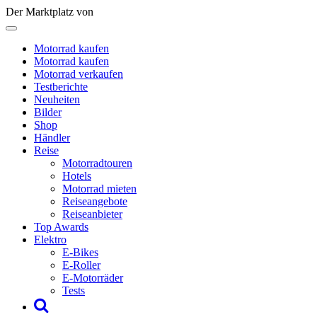
Der Marktplatz von
Motorrad kaufen
Motorrad kaufen
Motorrad verkaufen
Testberichte
Neuheiten
Bilder
Shop
Händler
Reise
Motorradtouren
Hotels
Motorrad mieten
Reiseangebote
Reiseanbieter
Top Awards
Elektro
E-Bikes
E-Roller
E-Motorräder
Tests