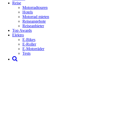
Reise
Motorradtouren
Hotels
Motorrad mieten
Reiseangebote
Reiseanbieter
Top Awards
Elektro
E-Bikes
E-Roller
E-Motorräder
Tests