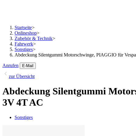
Startseite
>
Onlineshop
>
Zubehör & Technik
>
Fahrwerk
>
Sonstiges
>
Abdeckung Silentgummi Motorschwinge, PIAGGIO für Vespa 
Anrufen
E-Mail
zur Übersicht
Abdeckung Silentgummi Motors
3V 4T AC
Sonstiges