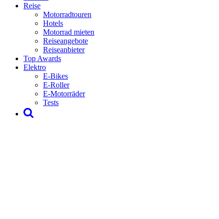
Reise
Motorradtouren
Hotels
Motorrad mieten
Reiseangebote
Reiseanbieter
Top Awards
Elektro
E-Bikes
E-Roller
E-Motorräder
Tests