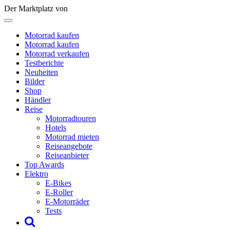
Der Marktplatz von
Motorrad kaufen
Motorrad kaufen
Motorrad verkaufen
Testberichte
Neuheiten
Bilder
Shop
Händler
Reise
Motorradtouren
Hotels
Motorrad mieten
Reiseangebote
Reiseanbieter
Top Awards
Elektro
E-Bikes
E-Roller
E-Motorräder
Tests