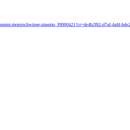
ntgummi-motorschwinge-piaggio_PI000421?cr=de4b2f82-d7af-4afd-bde