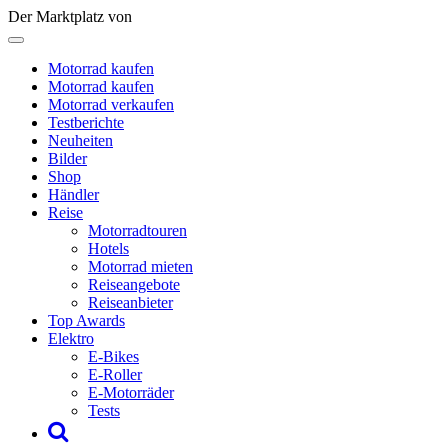
Der Marktplatz von
Motorrad kaufen
Motorrad kaufen
Motorrad verkaufen
Testberichte
Neuheiten
Bilder
Shop
Händler
Reise
Motorradtouren
Hotels
Motorrad mieten
Reiseangebote
Reiseanbieter
Top Awards
Elektro
E-Bikes
E-Roller
E-Motorräder
Tests