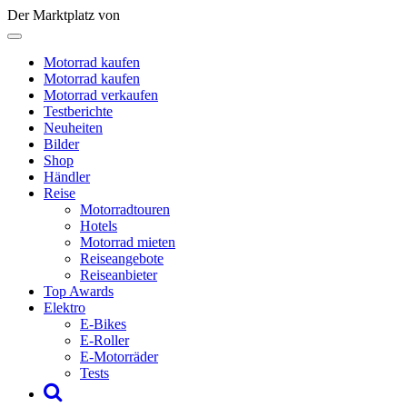
Der Marktplatz von
Motorrad kaufen
Motorrad kaufen
Motorrad verkaufen
Testberichte
Neuheiten
Bilder
Shop
Händler
Reise
Motorradtouren
Hotels
Motorrad mieten
Reiseangebote
Reiseanbieter
Top Awards
Elektro
E-Bikes
E-Roller
E-Motorräder
Tests