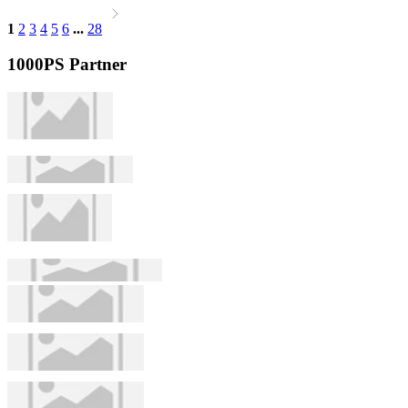
1
2
3
4
5
6
...
28
1000PS Partner