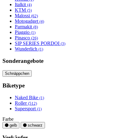
Italkit
(4)
KTM
(5)
Malossi
(62)
Motogadget
(4)
Parmakit
(8)
Piaggio
(1)
Pinasco
(26)
SIP SERIES PORDOI
(3)
Wunderlich
(1)
Sonderangebote
Schnäppchen
Biketype
Naked Bike
(1)
Roller
(512)
Supersport
(1)
Farbe
gelb
schwarz
Verkäufer