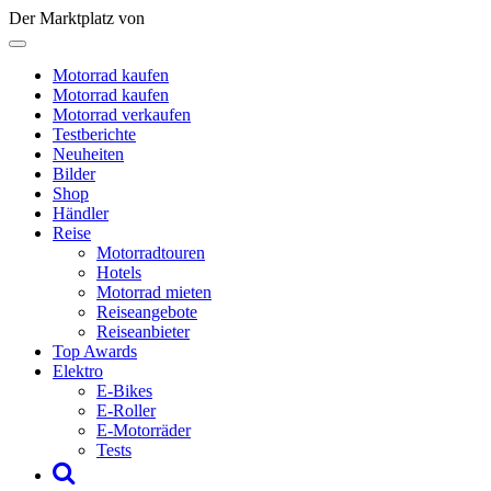
Der Marktplatz von
Motorrad kaufen
Motorrad kaufen
Motorrad verkaufen
Testberichte
Neuheiten
Bilder
Shop
Händler
Reise
Motorradtouren
Hotels
Motorrad mieten
Reiseangebote
Reiseanbieter
Top Awards
Elektro
E-Bikes
E-Roller
E-Motorräder
Tests