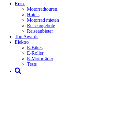
Reise
Motorradtouren
Hotels
Motorrad mieten
Reiseangebote
Reiseanbieter
Top Awards
Elektro
E-Bikes
E-Roller
E-Motorräder
Tests