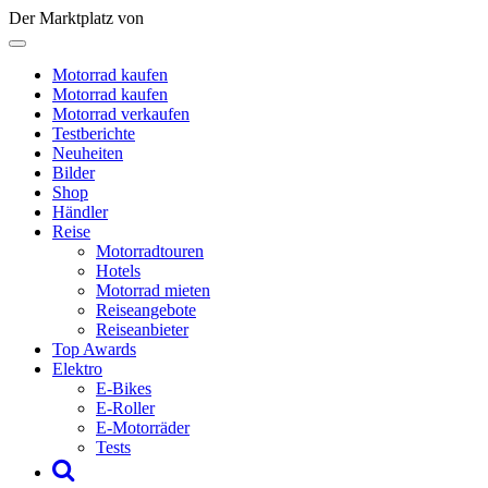
Der Marktplatz von
Motorrad kaufen
Motorrad kaufen
Motorrad verkaufen
Testberichte
Neuheiten
Bilder
Shop
Händler
Reise
Motorradtouren
Hotels
Motorrad mieten
Reiseangebote
Reiseanbieter
Top Awards
Elektro
E-Bikes
E-Roller
E-Motorräder
Tests