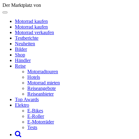
Der Marktplatz von
Motorrad kaufen
Motorrad kaufen
Motorrad verkaufen
Testberichte
Neuheiten
Bilder
Shop
Händler
Reise
Motorradtouren
Hotels
Motorrad mieten
Reiseangebote
Reiseanbieter
Top Awards
Elektro
E-Bikes
E-Roller
E-Motorräder
Tests