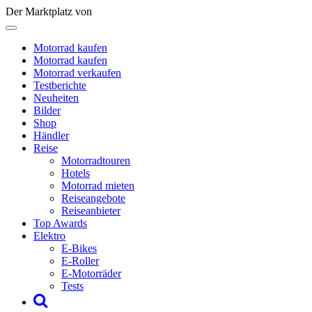
Der Marktplatz von
Motorrad kaufen
Motorrad kaufen
Motorrad verkaufen
Testberichte
Neuheiten
Bilder
Shop
Händler
Reise
Motorradtouren
Hotels
Motorrad mieten
Reiseangebote
Reiseanbieter
Top Awards
Elektro
E-Bikes
E-Roller
E-Motorräder
Tests