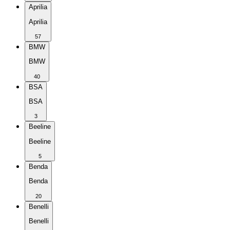
Aprilia
Aprilia
57
BMW
BMW
40
BSA
BSA
3
Beeline
Beeline
5
Benda
Benda
20
Benelli
Benelli