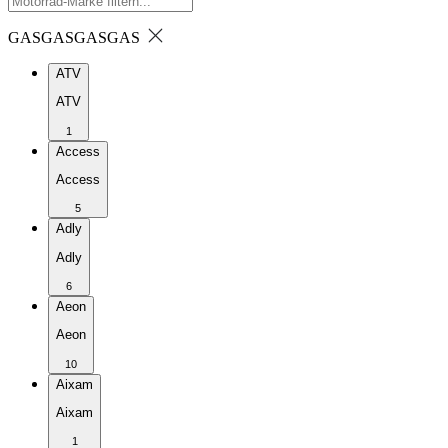
GASGAS
GASGAS
ATV
ATV
1
Access
Access
5
Adly
Adly
6
Aeon
Aeon
10
Aixam
Aixam
1