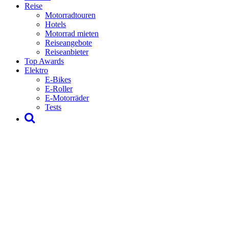
Reise
Motorradtouren
Hotels
Motorrad mieten
Reiseangebote
Reiseanbieter
Top Awards
Elektro
E-Bikes
E-Roller
E-Motorräder
Tests