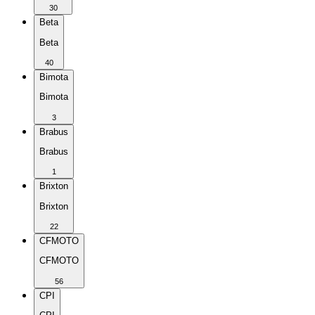
30
Beta
Beta
40
Bimota
Bimota
3
Brabus
Brabus
1
Brixton
Brixton
22
CFMOTO
CFMOTO
56
CPI