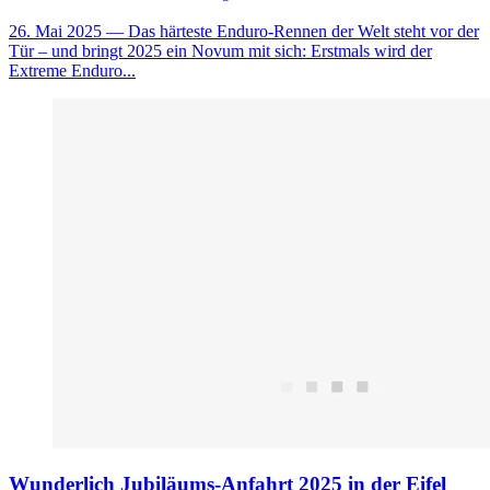
26. Mai 2025
— Das härteste Enduro-Rennen der Welt steht vor der
Tür – und bringt 2025 ein Novum mit sich: Erstmals wird der
Extreme Enduro...
Wunderlich Jubiläums-Anfahrt 2025 in der Eifel