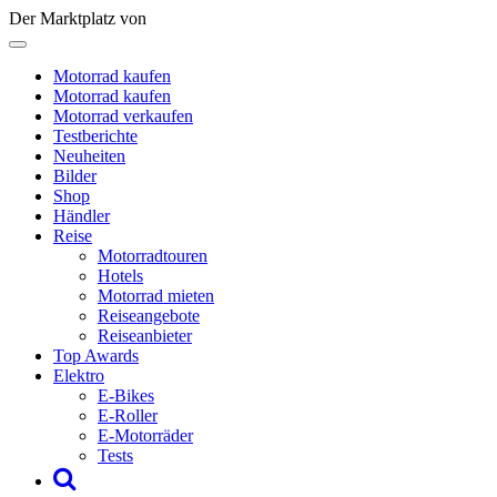
Der Marktplatz von
Motorrad kaufen
Motorrad kaufen
Motorrad verkaufen
Testberichte
Neuheiten
Bilder
Shop
Händler
Reise
Motorradtouren
Hotels
Motorrad mieten
Reiseangebote
Reiseanbieter
Top Awards
Elektro
E-Bikes
E-Roller
E-Motorräder
Tests