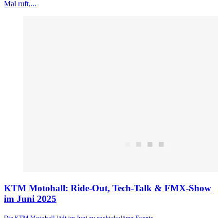
Mal ruft,...
KTM Motohall: Ride-Out, Tech-Talk & FMX-Show
im Juni 2025
Die KTM Motohall lädt im Juni zu spektakulären Events