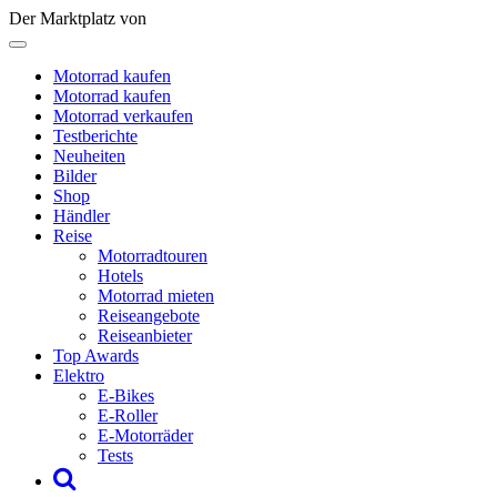
Der Marktplatz von
Motorrad kaufen
Motorrad kaufen
Motorrad verkaufen
Testberichte
Neuheiten
Bilder
Shop
Händler
Reise
Motorradtouren
Hotels
Motorrad mieten
Reiseangebote
Reiseanbieter
Top Awards
Elektro
E-Bikes
E-Roller
E-Motorräder
Tests