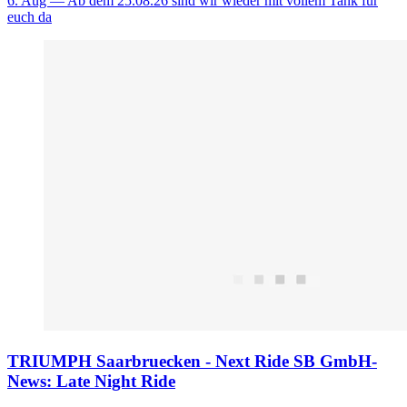
6. Aug
— Ab dem 25.08.26 sind wir wieder mit vollem Tank für
euch da
TRIUMPH Saarbruecken - Next Ride SB GmbH-
News: Late Night Ride