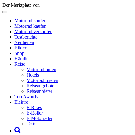
Der Marktplatz von
Motorrad kaufen
Motorrad kaufen
Motorrad verkaufen
Testberichte
Neuheiten
Bilder
Shop
Händler
Reise
Motorradtouren
Hotels
Motorrad mieten
Reiseangebote
Reiseanbieter
Top Awards
Elektro
E-Bikes
E-Roller
E-Motorräder
Tests