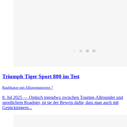
Triumph Tiger Sport 800 im Test
Raubkatze mit Alltagsmanieren ?
8. Jul 2025
— Optisch irgendwo zwischen Touring-Allrounder und
sportlichem Roadster, ist sie der Beweis dafür, dass man auch mit
Gepäckträgern...