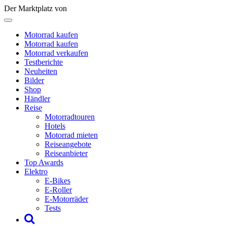
Der Marktplatz von
Motorrad kaufen
Motorrad kaufen
Motorrad verkaufen
Testberichte
Neuheiten
Bilder
Shop
Händler
Reise
Motorradtouren
Hotels
Motorrad mieten
Reiseangebote
Reiseanbieter
Top Awards
Elektro
E-Bikes
E-Roller
E-Motorräder
Tests