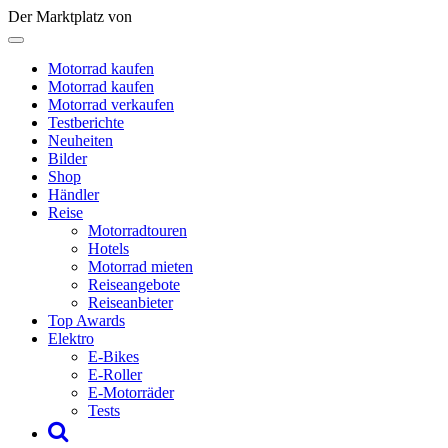
Der Marktplatz von
Motorrad kaufen
Motorrad kaufen
Motorrad verkaufen
Testberichte
Neuheiten
Bilder
Shop
Händler
Reise
Motorradtouren
Hotels
Motorrad mieten
Reiseangebote
Reiseanbieter
Top Awards
Elektro
E-Bikes
E-Roller
E-Motorräder
Tests