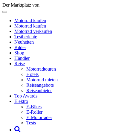
Der Marktplatz von
Motorrad kaufen
Motorrad kaufen
Motorrad verkaufen
Testberichte
Neuheiten
Bilder
Shop
Händler
Reise
Motorradtouren
Hotels
Motorrad mieten
Reiseangebote
Reiseanbieter
Top Awards
Elektro
E-Bikes
E-Roller
E-Motorräder
Tests