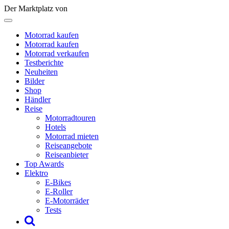
Der Marktplatz von
Motorrad kaufen
Motorrad kaufen
Motorrad verkaufen
Testberichte
Neuheiten
Bilder
Shop
Händler
Reise
Motorradtouren
Hotels
Motorrad mieten
Reiseangebote
Reiseanbieter
Top Awards
Elektro
E-Bikes
E-Roller
E-Motorräder
Tests