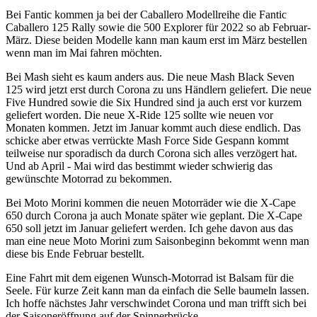
Bei Fantic kommen ja bei der Caballero Modellreihe die Fantic
Caballero 125 Rally sowie die 500 Explorer für 2022 so ab Februar-
März. Diese beiden Modelle kann man kaum erst im März bestellen
wenn man im Mai fahren möchten.
Bei Mash sieht es kaum anders aus. Die neue Mash Black Seven
125 wird jetzt erst durch Corona zu uns Händlern geliefert. Die neue
Five Hundred sowie die Six Hundred sind ja auch erst vor kurzem
geliefert worden. Die neue X-Ride 125 sollte wie neuen vor
Monaten kommen. Jetzt im Januar kommt auch diese endlich. Das
schicke aber etwas verrückte Mash Force Side Gespann kommt
teilweise nur sporadisch da durch Corona sich alles verzögert hat.
Und ab April - Mai wird das bestimmt wieder schwierig das
gewünschte Motorrad zu bekommen.
Bei Moto Morini kommen die neuen Motorräder wie die X-Cape
650 durch Corona ja auch Monate später wie geplant. Die X-Cape
650 soll jetzt im Januar geliefert werden. Ich gehe davon aus das
man eine neue Moto Morini zum Saisonbeginn bekommt wenn man
diese bis Ende Februar bestellt.
Eine Fahrt mit dem eigenen Wunsch-Motorrad ist Balsam für die
Seele. Für kurze Zeit kann man da einfach die Selle baumeln lassen.
Ich hoffe nächstes Jahr verschwindet Corona und man trifft sich bei
der Saisoneröffnung auf der Spinnerbrücke.