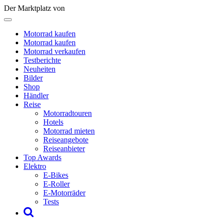
Der Marktplatz von
Motorrad kaufen
Motorrad kaufen
Motorrad verkaufen
Testberichte
Neuheiten
Bilder
Shop
Händler
Reise
Motorradtouren
Hotels
Motorrad mieten
Reiseangebote
Reiseanbieter
Top Awards
Elektro
E-Bikes
E-Roller
E-Motorräder
Tests